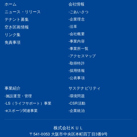
ホーム
会社情報
ニュース・リリース
ごあいさつ
テナント募集
企業理念
沿革
空き区画情報
会社概要
リンク集
事業内容
免責事項
事業所一覧
アクセスマップ
取得特許
採用情報
公表事項
事業紹介
サステナビリティ
施設運営・管理
環境問題
LS（ライフサポート）事業
CSR活動
eスポーツ関連事業
企業統治
株式会社ＫＵＬ
〒541-0053 大阪市中央区本町四丁目3番9号