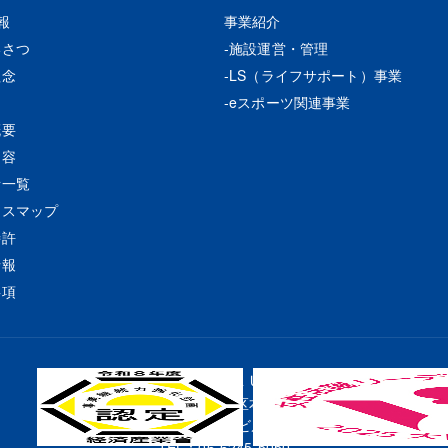
報
事業紹介
いさつ
施設運営・管理
理念
LS（ライフサポート）事業
eスポーツ関連事業
概要
内容
所一覧
セスマップ
特許
情報
事項
株式会社ＫＵＬ
〒541-0053 大阪市中央区本町四丁目3番9号
本町サンケイビル19階
TEL：
06-6245-5050