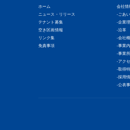
ホーム
会社情
ニュース・リリース
ごあ
テナント募集
企業
空き区画情報
沿革
リンク集
会社
免責事項
事業
事業
アク
取得
採用
公表