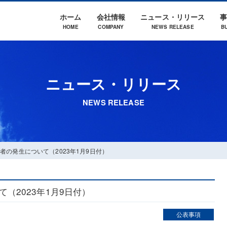
ホーム
会社情報
ニュース・リリース
HOME
COMPANY
NEWS RELEASE
B
施設運営・管理
沿革
会社概要
環境問題
テナント募集
LS（ライフサポート）事業
事業内容
CSR活動
空き区画情報
事業所一覧
企業統治
eスポーツ関連事
アクセスマップ
ニュース・リリース
NEWS RELEASE
者の発生について（2023年1月9日付）
（2023年1月9日付）
公表事項