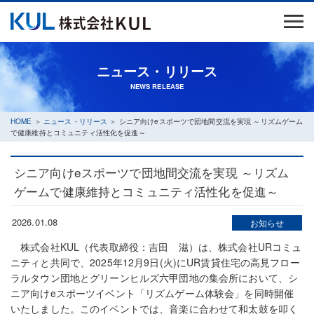
ニュース・リリース
NEWS RELEASE
HOME
＞
ニュース・リリース
＞ シニア向けeスポーツで団地間交流を実現 ～リズムゲーム
で健康維持とコミュニティ活性化を促進～
シニア向けeスポーツで団地間交流を実現 ～リズム
ゲームで健康維持とコミュニティ活性化を促進～
2026.01.08
お知らせ
株式会社KUL（代表取締役：吉田 滋）は、株式会社URコミュ
ニティと共同で、2025年12月9日(火)にUR賃貸住宅の高見フロー
ラルタウン団地とグリーンヒルズ六甲団地の集会所において、シ
ニア向けeスポーツイベント「リズムゲーム体験会」を同時開催
いたしました。このイベントでは、音楽に合わせて和太鼓を叩く