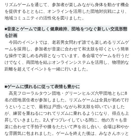
リズムゲームを通じて、参加者が楽しみながら身体を動かす機会
を提供するとともに、オンラインを活用した団地対抗戦により、
地域コミュニティの活性化を図りました。
■音楽とゲームで楽しく健康維持、団地をつなぐ新しい交流形態
を計画
今回のイベントでは、老若男女問わず誰でも楽しめるリズムゲ
ームを採用し、参加者が音楽に合わせて和太鼓を叩くという簡単
な操作で楽しめる内容となっています。各会場でゲームを行うだ
けでなく、両団地を結ぶオンラインシステムを活用し、物理的な
距離を超えてイベントを一緒に行いました。
■ゲームに慣れるに従って表情も豊かに
高見フローラルタウン団地・グリーンヒルズ六甲団地ともに8
名の団地居住者が参加しました。リズムゲームは全員が初めて行
うということで、最初は戸惑いながら和太鼓を叩いていました
が、練習を重ねるにつれてリズムに乗れるようになり、得点も上
昇していきました。2人ずつプレイしている間に、他の方々も音
楽に合わせて手拍子や膝をたたいて声を出し合い、会場は和やか
な雰囲気に包まれました。ゲームを終えた後は、みなさんホッと