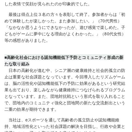
した表情で笑顔が見られたのが印象的でした。
最後は得点上位３名の方々を表彰して終了。参加者からは「初
めて体験したが楽しかった。また参加したい。」（70代男性）
「なかなか思うようにできなかったが、遊び感覚で楽しめた。子
どもがゲームに夢中になる理由がよくわかった。」（80代女性）
等の感想がありました。
■高齢化社会における認知機能低下予防とコミュニティ形成の新
たな取り組み
日本の高齢化が進む中、シニア層の健康維持と社会的孤立の防
止は重要な社会課題となっています。今回導入したリズムゲーム
は、脳の活性化や認知機能低下の予防に効果があるという研究結
果も出ており、楽しみながら健康維持につなげられるプログラム
となっています。また、団地対抗戦という形式を取り入れること
で、団地内のコミュニティ強化と団地間の新たな交流創出という
二重の効果が期待できます。
当社は、eスポーツを通して高齢者の孤立防止や認知機能維
持、地域活性化といった社会課題の解決を目指し、行政や企業と